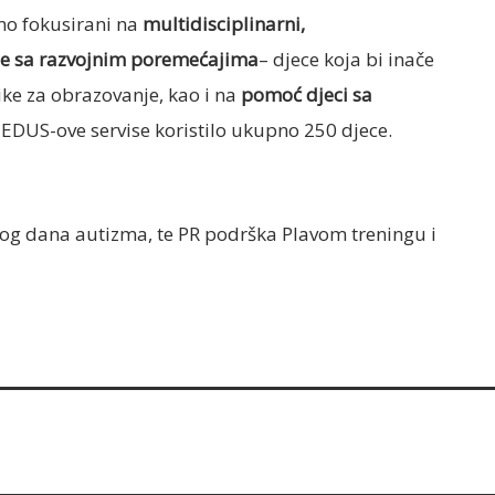
mo fokusirani na
multidisciplinarni,
e sa razvojnim poremećajima
– djece koja bi inače
like za obrazovanje, kao i na
pomoć djeci sa
 EDUS-ove servise koristilo ukupno 250 djece.
kog dana autizma, te PR podrška Plavom treningu i