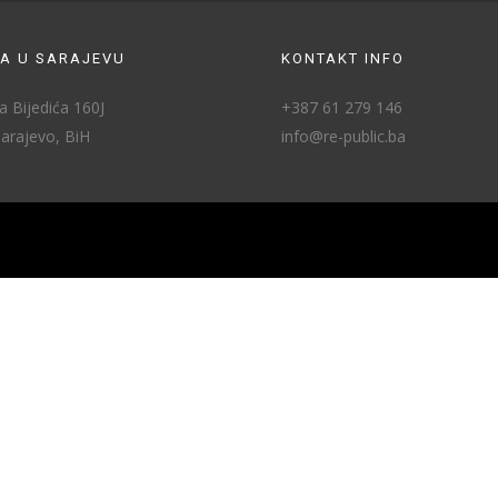
A U SARAJEVU
KONTAKT INFO
 Bijedića 160J
+387 61 279 146
arajevo, BiH
info@re-public.ba