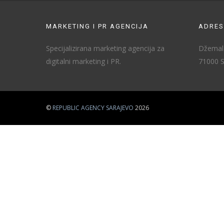
MARKETING I PR AGENCIJA
ADRES
Specijalizirana marketing agencija za
Džemala
digitalni marketing i PR.
71000 S
©
REPUBLIC AGENCY SARAJEVO
2026