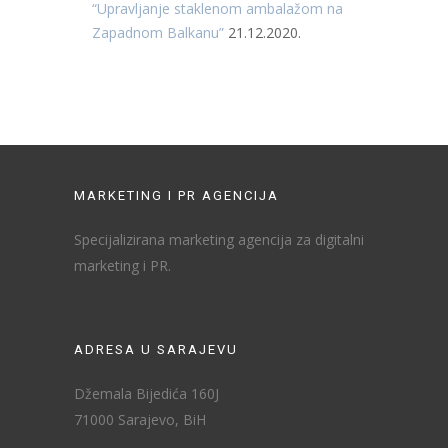
“Upravljanje staklenom ambalažom na
Zapadnom Balkanu”
21.12.2020.
MARKETING I PR AGENCIJA
Specijalizirana marketing agencija za digitalni
marketing i PR.
ADRESA U SARAJEVU
Džemala Bijedića 160J
71000 Sarajevo, BiH