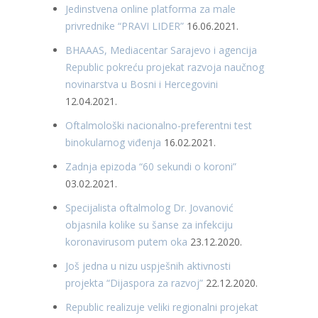
Jedinstvena online platforma za male
privrednike “PRAVI LIDER”
16.06.2021.
BHAAAS, Mediacentar Sarajevo i agencija
Republic pokreću projekat razvoja naučnog
novinarstva u Bosni i Hercegovini
12.04.2021.
Oftalmološki nacionalno-preferentni test
binokularnog viđenja
16.02.2021.
Zadnja epizoda “60 sekundi o koroni”
03.02.2021.
Specijalista oftalmolog Dr. Jovanović
objasnila kolike su šanse za infekciju
koronavirusom putem oka
23.12.2020.
Još jedna u nizu uspješnih aktivnosti
projekta “Dijaspora za razvoj”
22.12.2020.
Republic realizuje veliki regionalni projekat