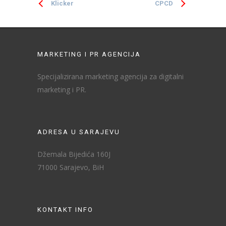
Klicker
CPCD
MARKETING I PR AGENCIJA
Specijalizirana marketing agencija za digitalni
marketing i PR.
ADRESA U SARAJEVU
Džemala Bijedića 160J
71000 Sarajevo, BiH
KONTAKT INFO