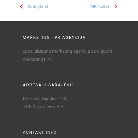
Sunnyland
MKF Lider
MARKETING I PR AGENCIJA
Specijalizirana marketing agencija za digitalni
marketing i PR.
ADRESA U SARAJEVU
Džemala Bijedića 160J
71000 Sarajevo, BiH
KONTAKT INFO