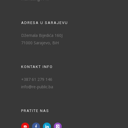
ADRESA U SARAJEVU
Džemala Bijedića 160J
71000 Sarajevo, BiH
KONTAKT INFO
+387 61 279 146
info@re-public.ba
PRATITE NAS