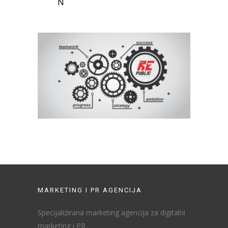
N
MARKETING I PR AGENCIJA
Specijalizirana marketing agencija za digitalni
marketing i PR.