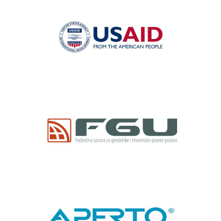
USAID
Federalna gedodetska
uprava
Aperto