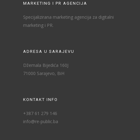
MARKETING I PR AGENCIJA
Specijalizirana marketing agencija za digitalni
marketing i PR.
ADRESA U SARAJEVU
Džemala Bijedića 160J
71000 Sarajevo, BiH
KONTAKT INFO
+387 61 279 146
info@re-public.ba