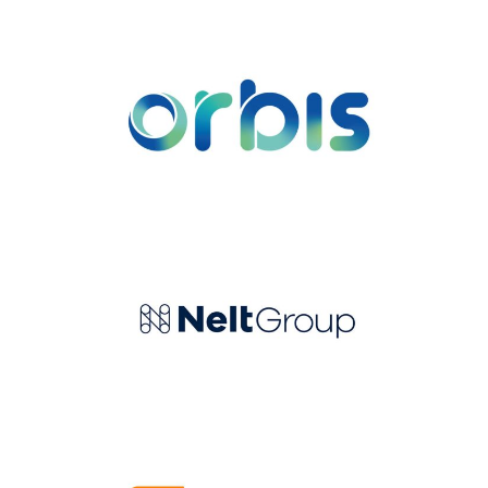
Orbis
Nelt group