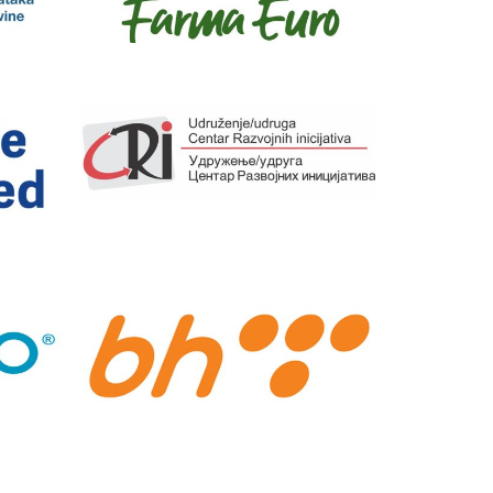
Udruženje Centar razvojnih
inicijativa
BH Telecom