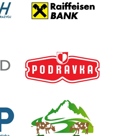
Raiffeisen BANK
Podravka
rnih
Farma Euro