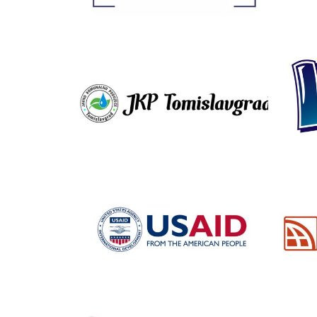
JKP Tomislavgrad
F
USAID