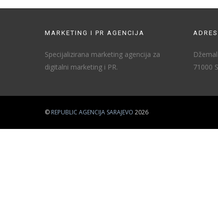
MARKETING I PR AGENCIJA
ADRES
Specijalizirana marketing agencija za
Džemala
digitalni marketing i PR.
71000 S
©
REPUBLIC AGENCIJA SARAJEVO
2026