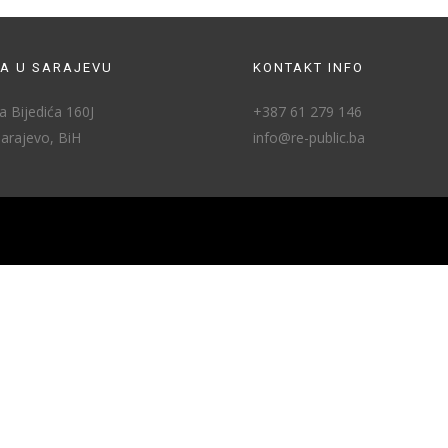
A U SARAJEVU
KONTAKT INFO
 Bijedića 160J
+387 61 279 146
arajevo, BiH
info@re-public.ba