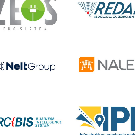
ZEOS
REDAH
Nelt group
NALED
Infrastruktura prosto
LRC BIS
podataka FBiH