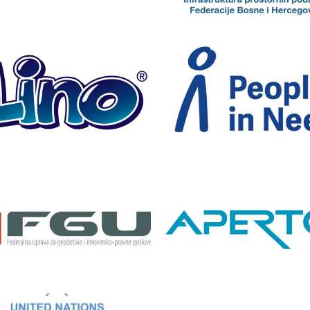
LINO
People in need
ederalna gedodetska
Aperto
uprava