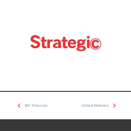
BH Telecom
United Nations