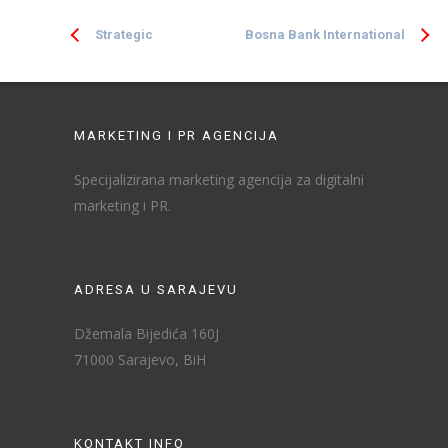
Strategic
Bosna Bank International
MARKETING I PR AGENCIJA
Specijalizirana marketing agencija za digitalni
marketing i PR.
ADRESA U SARAJEVU
Džemala Bijedića 160J
71000 Sarajevo, BiH
KONTAKT INFO