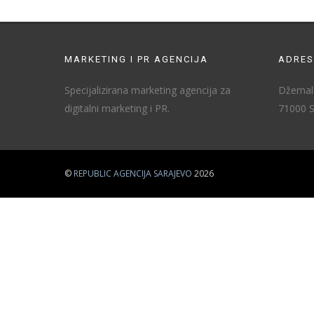
MARKETING I PR AGENCIJA
ADRES
Specijalizirana marketing agencija za
Džemala
digitalni marketing i PR.
71000 S
©
REPUBLIC AGENCIJA SARAJEVO
2026