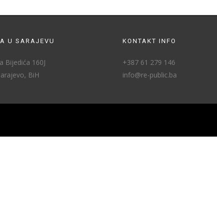
A U SARAJEVU
KONTAKT INFO
 Bijedića 160J
+387 61 279 146
arajevo, BiH
info@re-public.ba