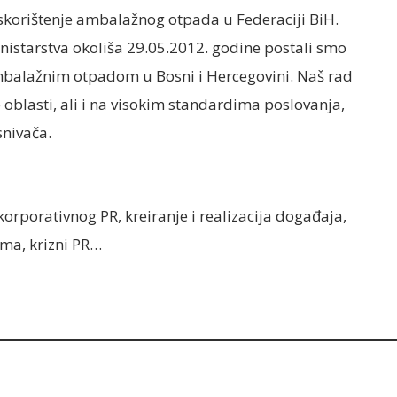
iskorištenje ambalažnog otpada u Federaciji BiH.
istarstva okoliša 29.05.2012. godine postali smo
ambalažnim otpadom u Bosni i Hercegovini. Naš rad
oblasti, ali i na visokim standardima poslovanja,
snivača.
korporativnog PR, kreiranje i realizacija događaja,
ama, krizni PR…