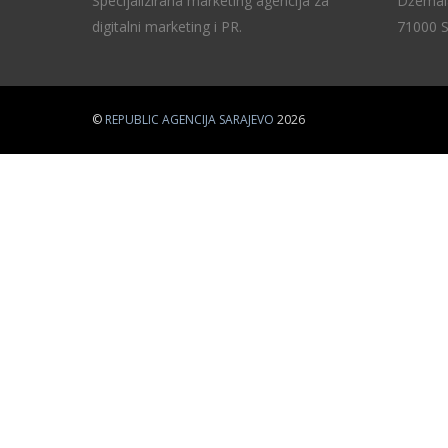
Specijalizirana marketing agencija za
Džemala
digitalni marketing i PR.
71000 S
©
REPUBLIC AGENCIJA SARAJEVO
2026