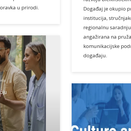
ravka u prirodi.
Događaj je okupio p
institucija, stručnja
regionalnu saradnju.
angažirana na pružan
komunikacijske po
događaju.