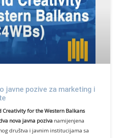
 javne pozive za marketing i
te
 Creativity for the Western Balkans
dva nova javna poziva
namijenjena
nog društva i javnim institucijama sa