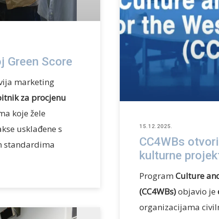
voj Green Score
zvija marketing
itnik za procjenu
ma koje žele
akse usklađene s
15.12.2025.
CC4WBs otvorio
im standardima
kulturne projek
Program
Culture and
(CC4WBs)
objavio je
organizacijama civil