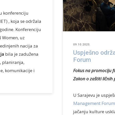
u konferenciju
IET) , koja se održala
godine. Konferenciju
UN Women, uz
dinjenih nacija za
09.10.2025.
Uspješno održa
ija
bila je zadužena
Forum
 planiranja,
je, komunikacije i
Fokus na
promociju f
Zakon o zaštiti lični
U Sarajevu je uspje
Management Forum
jačanju kulture uskl