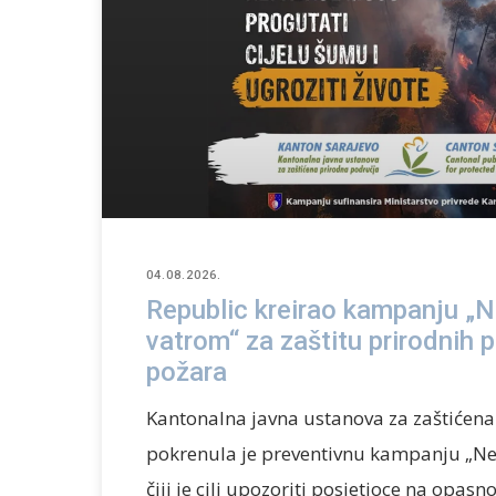
04.08.2026.
Republic kreirao kampanju „Ne
vatrom“ za zaštitu prirodnih 
požara
Kantonalna javna ustanova za zaštićen
pokrenula je preventivnu kampanju „Ne 
čiji je cilj upozoriti posjetioce na opasn