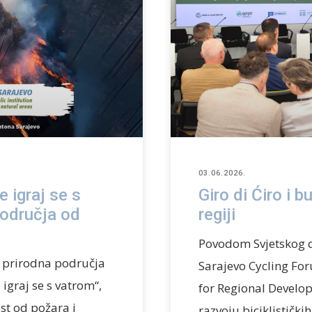
03.06.2026.
 igraj se s
Giro di Ćiro i 
područja od
regiji
Povodom Svjetskog d
a prirodna područja
Sarajevo Cycling For
igraj se s vatrom“,
for Regional Devel
ost od požara i
razvoju biciklistički