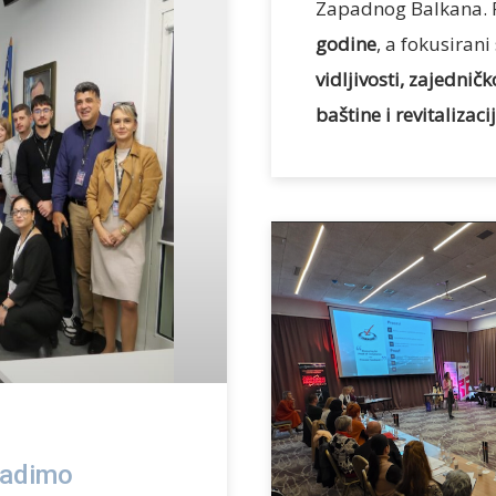
Zapadnog Balkana. P
godine
, a fokusirani
vidljivosti, zajednič
baštine i revitalizac
gradimo