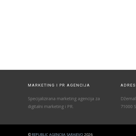
MARKETING I PR AGENCIJA
ADRES
Specijalizirana marketing agencija za
Džemala
digitalni marketing i PR.
71000 S
©
REPUBLIC AGENCIJA SARAJEVO
2026