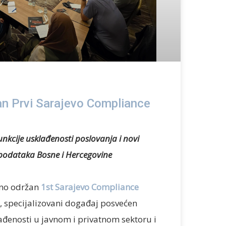
n Prvi Sarajevo Compliance
unkcije
usklađenosti
poslovanja i
novi
h podataka
Bosne i Hercegovine
šno održan
1st Sarajevo Compliance
, specijalizovani događaj posvećen
ađenosti u javnom i privatnom sektoru i