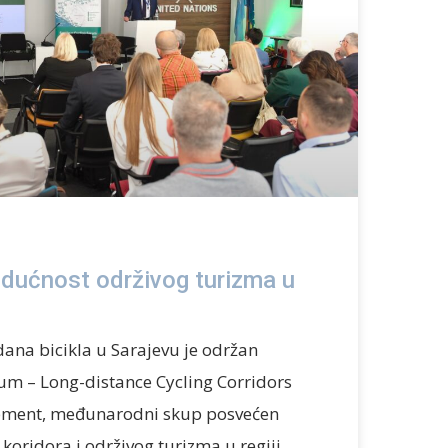
budućnost održivog turizma u
ana bicikla u Sarajevu je održan
um – Long-distance Cycling Corridors
opment, međunarodni skup posvećen
h koridora i održivog turizma u regiji.