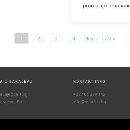
promociji compliance
1
2
3
4
Next ›
Last »
A U SARAJEVU
KONTAKT INFO
 Bijedića 160J
+387 61 279 146
arajevo, BiH
info@re-public.ba