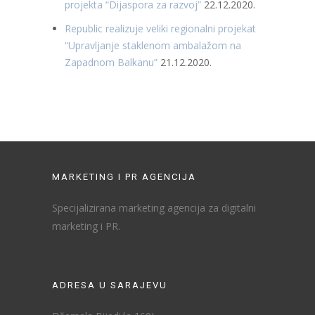
projekta “Dijaspora za razvoj”
22.12.2020.
Republic realizuje veliki regionalni projekat
“Upravljanje staklenom ambalažom na
Zapadnom Balkanu”
21.12.2020.
MARKETING I PR AGENCIJA
Specijalizirana marketing agencija za digitalni
marketing i PR.
ADRESA U SARAJEVU