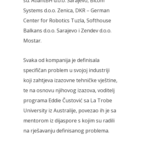
su: AtlantBH d.o.o. Sarajevo, Bicom
Systems d.o.o. Zenica, DKR – German
Center for Robotics Tuzla, Softhouse
Balkans d.o.o. Sarajevo i Zendev d.o.o.
Mostar.
Svaka od kompanija je definisala
specifičan problem u svojoj industriji
koji zahtjeva izazovne tehničke vještine,
te na osnovu njihovog izazova, voditelj
programa Eddie Čustović sa La Trobe
University iz Australije, povezao ih je sa
mentorom iz dijaspore s kojim su radili
na rješavanju definisanog problema.