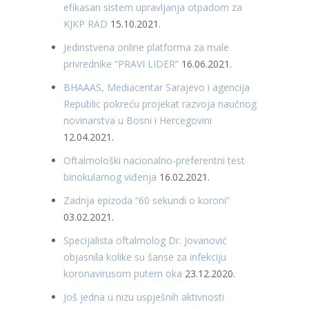
efikasan sistem upravljanja otpadom za
KJKP RAD
15.10.2021.
Jedinstvena online platforma za male
privrednike “PRAVI LIDER”
16.06.2021.
BHAAAS, Mediacentar Sarajevo i agencija
Republic pokreću projekat razvoja naučnog
novinarstva u Bosni i Hercegovini
12.04.2021.
Oftalmološki nacionalno-preferentni test
binokularnog viđenja
16.02.2021.
Zadnja epizoda “60 sekundi o koroni”
03.02.2021.
Specijalista oftalmolog Dr. Jovanović
objasnila kolike su šanse za infekciju
koronavirusom putem oka
23.12.2020.
Još jedna u nizu uspješnih aktivnosti