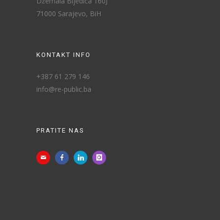
Džemala Bijedića 160J
71000 Sarajevo, BiH
KONTAKT INFO
+387 61 279 146
info@re-public.ba
PRATITE NAS