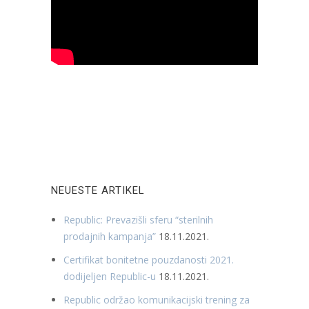
NEUESTE ARTIKEL
Republic: Prevazišli sferu “sterilnih
prodajnih kampanja”
18.11.2021.
Certifikat bonitetne pouzdanosti 2021.
dodijeljen Republic-u
18.11.2021.
Republic održao komunikacijski trening za