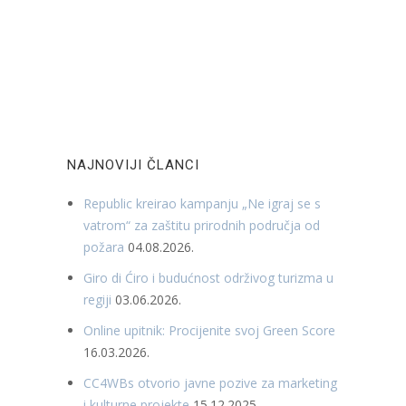
NAJNOVIJI ČLANCI
Republic kreirao kampanju „Ne igraj se s
vatrom“ za zaštitu prirodnih područja od
požara
04.08.2026.
Giro di Ćiro i budućnost održivog turizma u
regiji
03.06.2026.
Online upitnik: Procijenite svoj Green Score
16.03.2026.
CC4WBs otvorio javne pozive za marketing
i kulturne projekte
15.12.2025.