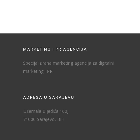
MARKETING I PR AGENCIJA
Specijalizirana marketing agencija za digitalni
marketing i PR.
ADRESA U SARAJEVU
Džemala Bijedića 160J
71000 Sarajevo, BiH