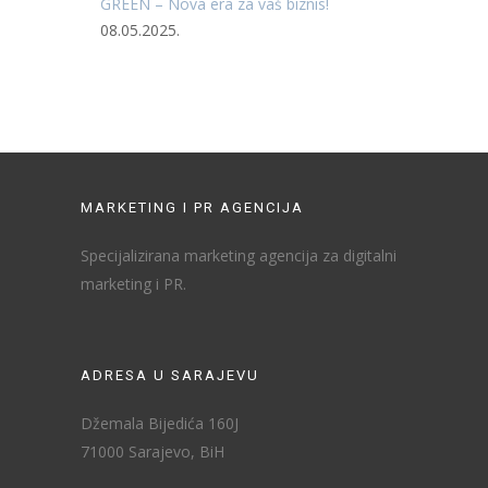
GREEN – Nova era za vaš biznis!
08.05.2025.
MARKETING I PR AGENCIJA
Specijalizirana marketing agencija za digitalni
marketing i PR.
ADRESA U SARAJEVU
Džemala Bijedića 160J
71000 Sarajevo, BiH