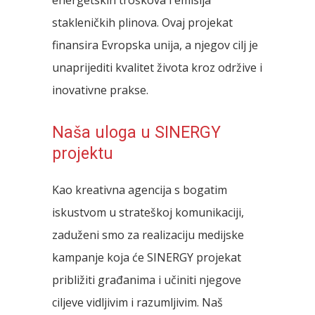
energetskih troškova i emisija
stakleničkih plinova. Ovaj projekat
finansira Evropska unija, a njegov cilj je
unaprijediti kvalitet života kroz održive i
inovativne prakse.
Naša uloga u SINERGY
projektu
Kao kreativna agencija s bogatim
iskustvom u strateškoj komunikaciji,
zaduženi smo za realizaciju medijske
kampanje koja će SINERGY projekat
približiti građanima i učiniti njegove
ciljeve vidljivim i razumljivim. Naš