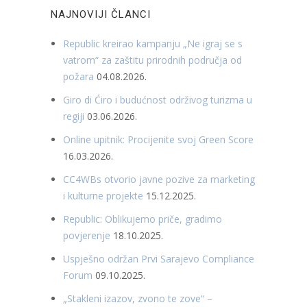
NAJNOVIJI ČLANCI
Republic kreirao kampanju „Ne igraj se s
vatrom“ za zaštitu prirodnih područja od
požara
04.08.2026.
Giro di Ćiro i budućnost održivog turizma u
regiji
03.06.2026.
Online upitnik: Procijenite svoj Green Score
16.03.2026.
CC4WBs otvorio javne pozive za marketing
i kulturne projekte
15.12.2025.
Republic: Oblikujemo priče, gradimo
povjerenje
18.10.2025.
Uspješno održan Prvi Sarajevo Compliance
Forum
09.10.2025.
„Stakleni izazov, zvono te zove“ –