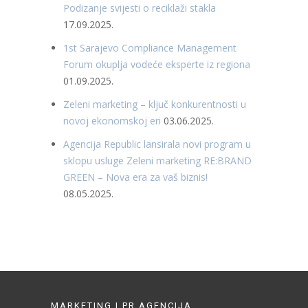
Podizanje svijesti o reciklaži stakla
17.09.2025.
1st Sarajevo Compliance Management
Forum okuplja vodeće eksperte iz regiona
01.09.2025.
Zeleni marketing – ključ konkurentnosti u
novoj ekonomskoj eri
03.06.2025.
Agencija Republic lansirala novi program u
sklopu usluge Zeleni marketing RE:BRAND
GREEN – Nova era za vaš biznis!
08.05.2025.
MARKETING I PR AGENCIJA